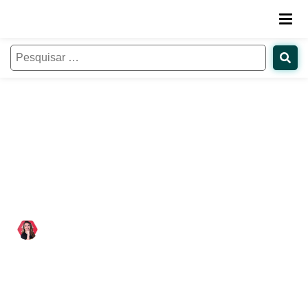
Captação de alunos sem
sazonalidade: Descubra o
caminho com estas 12 dicas
Paloma Estevam
02/04/2020