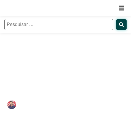
Políticas de bolsas de estudo:
como explorar, alinhar
expectativas e qual o melhor
momento para inseri-las nas
ações de captação
Matheus Amaral
30/06/2023