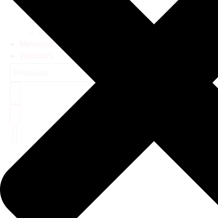
Educação e Inovação
Tecnologia para Educação
Plataforma Rubeus
Materiais gratuitos
Webinars
Pesquisar
…