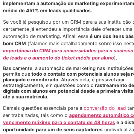
implementam a automação de marketing experimenta
médio de 451% em leads qualificados.
Se você já pesquisou por um CRM para a sua instituição 
certamente já entendeu a importância dele oferecer uma
automação de marketing. Afinal, esse
é um dos itens bá
bom CRM
(falamos mais detalhadamente sobre isso nes
importância do CRM para universidades para o sucesso
de leads e o aumento do ticket médio por aluno
).
Basicamente, a automação de marketing nas instituições
permite que
todo o contato com potenciais alunos seja r
planejado e monitorado
. Através dela, é possível agir,
estrategicamente, em questões como o
rastreamento de
digitais com alunos em potencial desde a primeira visit
até a sua matrícula
.
Demais questões essenciais para a
conversão do lead
ta
ser trabalhadas, tais como o
agendamento automático 
vencimento máximo para o contato de 48 horas
e a dist
oportunidade para um de seus captadores
(individualiz