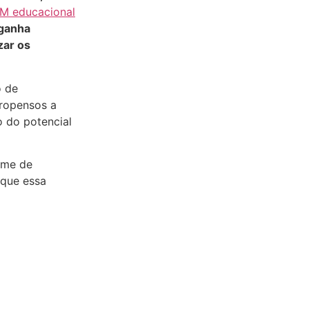
M educacional
 ganha
zar os
o de
propensos a
o do potencial
ime de
 que essa
.