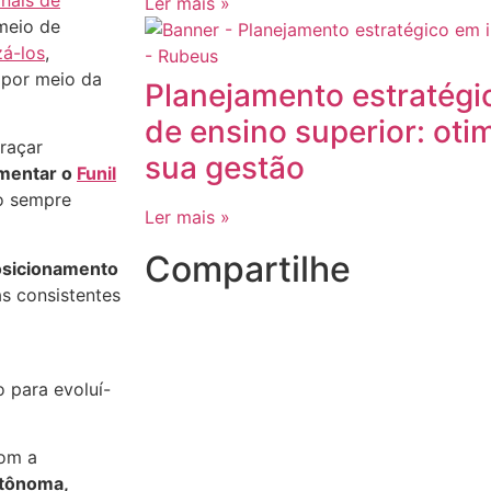
Ler mais »
meio de
zá-los
,
 por meio da
Planejamento estratégic
de ensino superior: oti
raçar
sua gestão
imentar o
Funil
lo sempre
Ler mais »
Compartilhe
posicionamento
as consistentes
o para evoluí-
com a
utônoma,