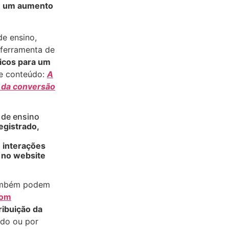
m um aumento
de ensino,
 ferramenta de
sicos para um
te conteúdo:
A
 da conversão
 de ensino
egistrado,
 interações
a no website
mbém podem
com
ribuição da
ado ou por