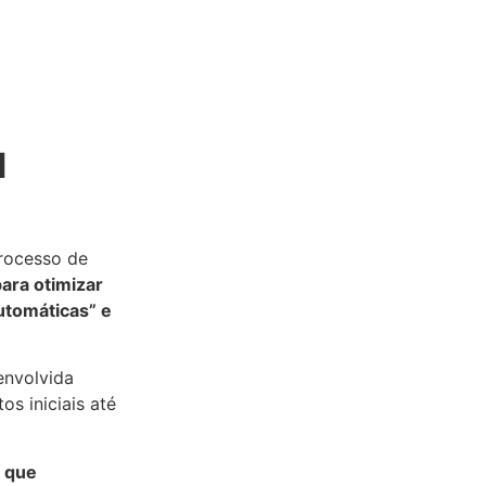
M
rocesso de
ara otimizar
utomáticas” e
envolvida
os iniciais até
 que