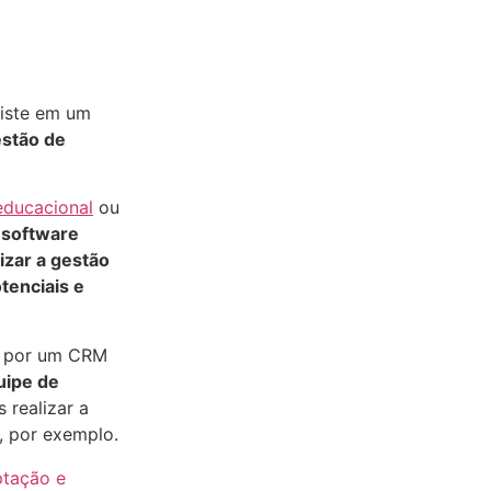
siste em um
stão de
ducacional
ou
m
software
mizar a gestão
tenciais e
s por um CRM
uipe de
s realizar a
, por exemplo.