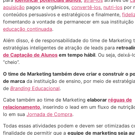
aquisição
pagos e orgânicos,
convertê-los
,
nutri-los
por 
conteúdos persuasivos e estratégicos e finalmente,
fideli
fomentando a vontade de permanecer em sua instituição
educação continuada
.
Além disso, é de responsabilidade do time de Marketing t
estratégias inteligentes de atração de leads para
retroal
de Captação de Alunos
em tempo hábil
. Ou seja, deixá-
“cheio”.
O time de Marketing também deve criar e construir o 
de marca
da instituição de ensino, por meio de estratégi
de
Branding
Educacional
.
Cabe também ao time de Marketing
elaborar
réguas de
relacionamento
, inserindo o lead em um fluxo de nutriçã
lo em sua
Jornada de Compra
.
Todas essas atividades podem e devem ser otimizadas 
finalidade de permitir que a
equipe
de marketing seja a