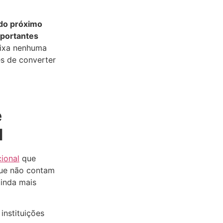
do próximo
mportantes
eixa nenhuma
es de converter
e
M
ional
que
que não contam
inda mais
instituições