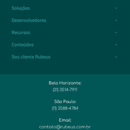
Soluções
Desenvolvedores
Recursos
Conteúdos
Sou cliente Rubeus
Belo Horizonte:
(31) 3514-7911​
São Paulo:
(11) 3588-4784​
Email:​
contato@rubeus.com.br​