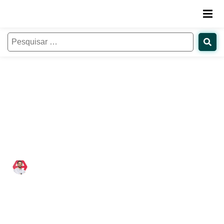
Excelência no atendimento
educacional: Guia Completo para
instituições de ensino
Bráulio Vieira
16/01/2020