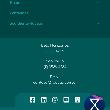
Recursos
Conteúdos
Sou cliente Rubeus
Belo Horizonte:
(31) 3514-7911​
São Paulo:
(11) 3588-4784​
Email:​
contato@rubeus.com.br​