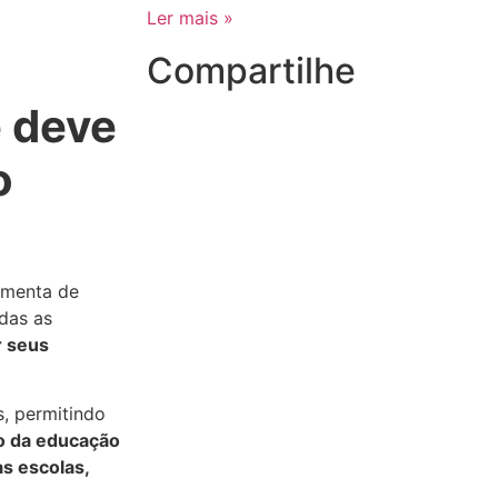
Ler mais »
Compartilhe
e deve
o
amenta de
odas as
r seus
s, permitindo
o da educação
s escolas,