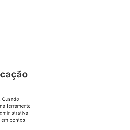
ucação
s. Quando
uma ferramenta
dministrativa
a em pontos-