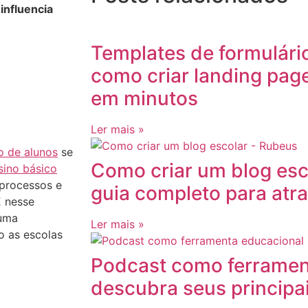
influencia
Templates de formulári
como criar landing pag
em minutos
Ler mais »
o de alunos
se
Como criar um blog esc
sino básico
 processos e
guia completo para atra
 nesse
uma
Ler mais »
o as escolas
Podcast como ferramen
descubra seus principai