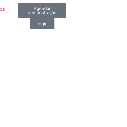
Agendar
os
demonstração
Login