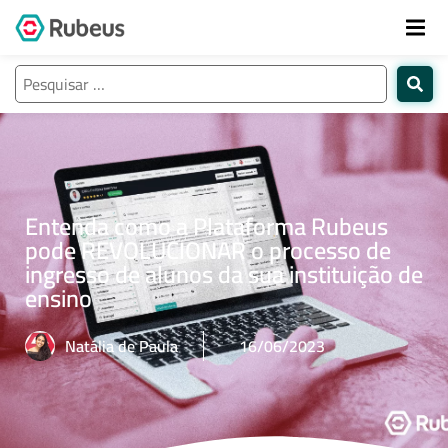
Entenda como a Plataforma Rubeus
pode REVOLUCIONAR o processo de
ingresso de alunos da sua instituição de
ensino
Natália de Paula
16/06/2023