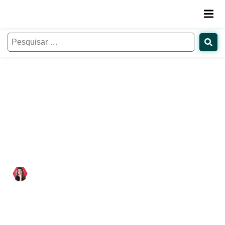
Marketing para instituições de
ensino: estratégias que conectam
dados, relacionamento e
crescimento
Paloma Estevam
17/12/2019