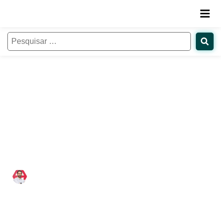
Engajamento de alunos no ensino
remoto: como instituições podem
fortalecer a conexão, a
permanência e os resultados
acadêmicos
Bráulio Vieira
05/05/2021