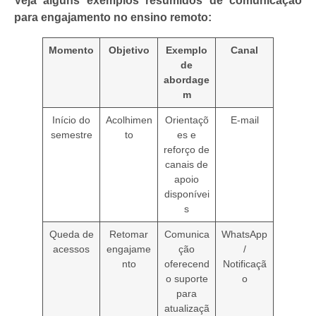
Veja alguns exemplos resumidos de comunicação
para engajamento no ensino remoto:
Momento
Objetivo
Exemplo
Canal
de
abordage
m
Início do
Acolhimen
Orientaçõ
E-mail
semestre
to
es e
reforço de
canais de
apoio
disponívei
s
Queda de
Retomar
Comunica
WhatsApp
acessos
engajame
ção
/
nto
oferecend
Notificaçã
o suporte
o
para
atualizaçã