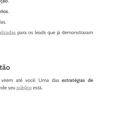
ição
.
rios
.
das.
lizadas
para os leads que já demonstraram
stão
os virem até você. Uma das
estratégias de
onde seu
público
está.