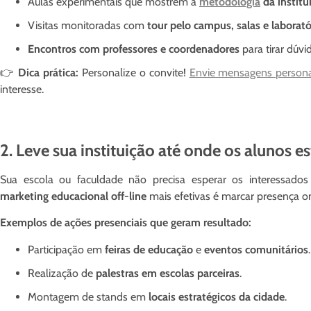
Aulas experimentais que mostrem a
metodologia
da institu
Visitas monitoradas com
tour pelo campus, salas e laborató
Encontros com professores e coordenadores
para tirar dúvi
👉
Dica prática:
Personalize o convite!
Envie mensagens persona
interesse.
2. Leve sua instituição até onde os alunos e
Sua escola ou faculdade não precisa esperar os interessad
marketing educacional off-line
mais efetivas é marcar presença 
Exemplos de ações presenciais que geram resultado:
Participação em
feiras de educação
e
eventos comunitários
.
Realização de
palestras em escolas parceiras
.
Montagem de stands em
locais estratégicos da cidade
.