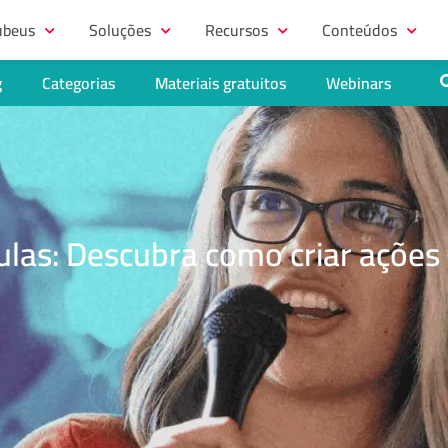
ubeus
Soluções
Recursos
Conteúdos
g
Categorias
Materiais gratuitos
Webinars
las: Descubra como criar ações