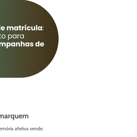
e marquem
mória afetiva vende.