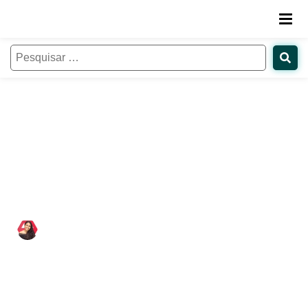
Início do ano: Hora de avaliar e
ajustar sua estratégia de captação
de alunos
Natália de Paula
27/03/2025