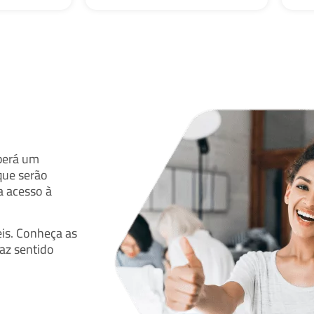
berá um
que serão
a acesso à
eis. Conheça as
faz sentido