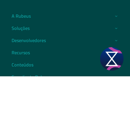
A Rubeus
Soluções
Desenvolvedores
Recursos
Conteúdos
Sou cliente Rubeus
Belo Horizonte:
(31) 3514-7911​
São Paulo:
(11) 3588-4784​