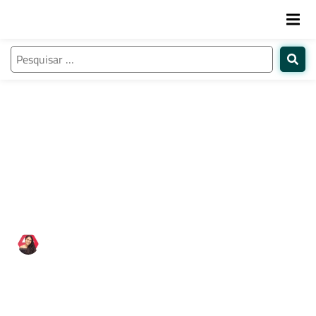
Curadoria com as melhores
recomendações de eventos de
educação em 2026 para você já anotar
na sua agenda
Natália de Paula
01/12/2025