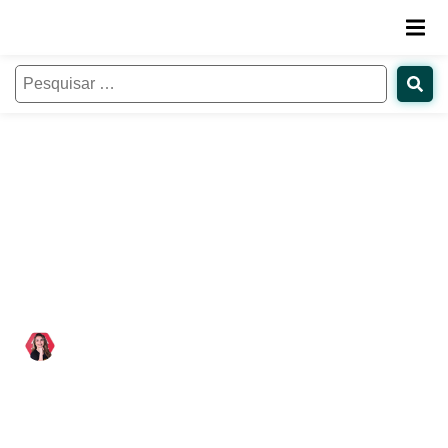
Explorando as diferentes
Metodologias de Ensino: uma
abordagem inovadora para a
Educação
Paloma Estevam
28/09/2023