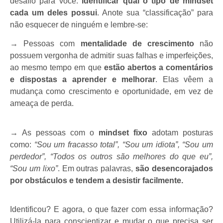
desafio para você:
identificar qual o tipo de mindset
cada um deles possui
. Anote sua “classificação” para
não esquecer de ninguém e lembre-se:
→
Pessoas com
mentalidade de crescimento
não
possuem vergonha de admitir suas falhas e imperfeições,
ao mesmo tempo em que
estão abertos a comentários
e dispostas a aprender e melhorar
. Elas vêem a
mudança como crescimento e oportunidade, em vez de
ameaça de perda.
→
As pessoas com o
mindset fixo
adotam posturas
como:
“Sou um fracasso total”, “Sou um idiota”, “Sou um
perdedor”, “Todos os outros são melhores do que eu”,
“Sou um lixo”
. Em outras palavras,
são desencorajados
por obstáculos e tendem a desistir facilmente.
Identificou? E agora, o que fazer com essa informação?
Utilizá-la para conscientizar e mudar o que precisa ser