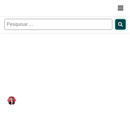
Mindset de crescimento em
equipes educacionais:
Transformando desafios em
oportunidades!
Paloma Estevam
08/11/2022